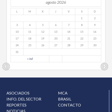
agosto 2026
L
M
X
J
V
S
D
1
2
3
4
5
6
7
8
9
10
11
12
13
14
15
16
17
18
19
20
21
22
23
24
25
26
27
28
29
30
31
« Jul
ASOCIADOS
MCA
INFO. DEL SECTOR
BRASIL
REPORTES
CONTACTO
NOTICIAS