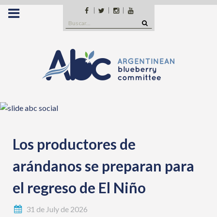
Saltar
Facebook
Twitter
Instagram
YouTube
al
Buscar:
contenido
Los productores de
arándanos se preparan para
el regreso de El Niño
31 de July de 2026