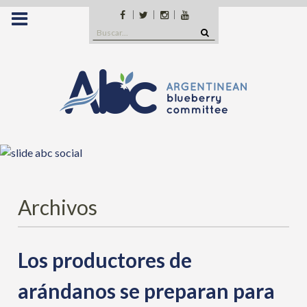
Saltar
Facebook
Twitter
Instagram
YouTube
al
Buscar:
contenido
Archivos
Los productores de
arándanos se preparan para